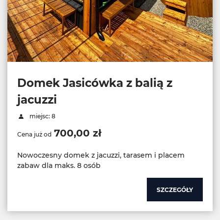
Domek Jasicówka z balią z
jacuzzi
miejsc: 8
700,00 zł
Cena już od
Nowoczesny domek z jacuzzi, tarasem i placem
zabaw dla maks. 8 osób
SZCZEGÓŁY